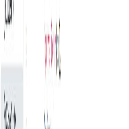
Expand
13
/
19