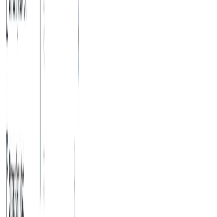
Expand
16
/
19