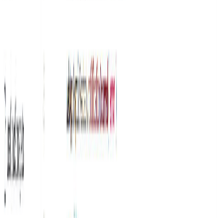
Expand
1
/
8