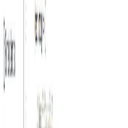
Expand
2
/
19