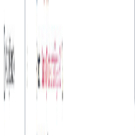
Expand
1
/
19