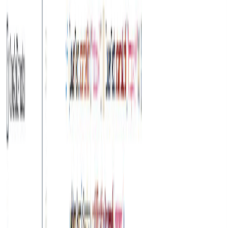
Expand
4
/
19