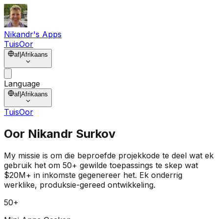
Nikandr's Apps
Tuis
Oor
af
|
Afrikaans
Language
af
|
Afrikaans
Tuis
Oor
Oor
Nikandr Surkov
My missie is om die
beproefde projekkode
te deel wat ek
gebruik het om
50+ gewilde toepassings
te skep wat
$20M+ in inkomste
gegenereer het. Ek onderrig
werklike, produksie-gereed ontwikkeling.
50+