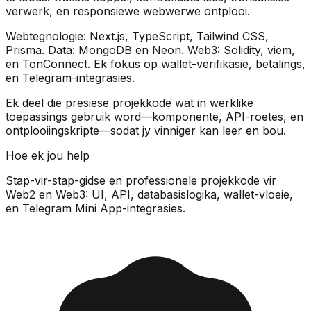
verwerk, en responsiewe webwerwe ontplooi.
Webtegnologie:
Next.js, TypeScript, Tailwind CSS,
Prisma
. Data:
MongoDB en Neon
. Web3:
Solidity, viem,
en TonConnect
. Ek fokus op wallet-verifikasie, betalings,
en Telegram-integrasies.
Ek deel die presiese
projekkode
wat in werklike
toepassings gebruik word—komponente, API-roetes, en
ontplooiingskripte—sodat jy vinniger kan leer en bou.
Hoe ek jou help
Stap-vir-stap-gidse en professionele
projekkode
vir
Web2 en Web3: UI, API, databasislogika, wallet-vloeie,
en Telegram Mini App-integrasies.