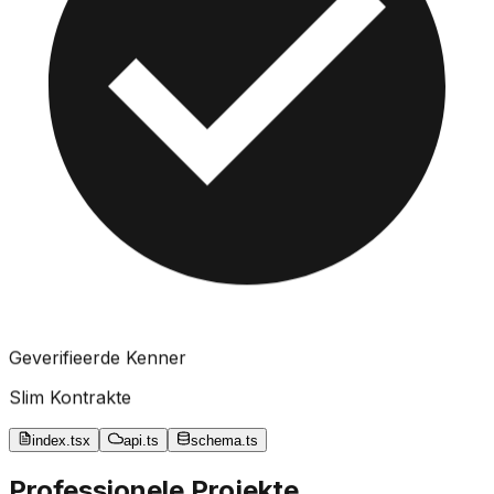
Geverifieerde Kenner
Slim Kontrakte
index.tsx
api.ts
schema.ts
Professionele Projekte