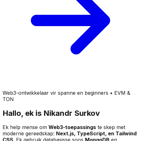
Web3-ontwikkelaar vir spanne en beginners • EVM &
TON
Hallo, ek is
Nikandr Surkov
Ek help mense om
Web3-toepassings
te skep met
moderne gereedskap:
Next.js, TypeScript, en Tailwind
CSS
. Ek gebruik databasisse soos
MongoDB
en