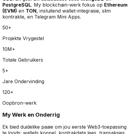
PostgreSQL
. My blockchain-werk fokus op
Ethereum
(EVM)
en
TON
, insluitend wallet-integrasie, slim
kontrakte, en Telegram Mini Apps.
50
+
Projekte Vrygestel
10
M+
Totale Gebruikers
5
+
Jare Ondervinding
120
+
Oopbron-werk
My Werk en Onderrig
Ek bied duidelike paaie om jou eerste Web3-toepassing
te loods: wallets koppel, kontrakdata lees, transaksies