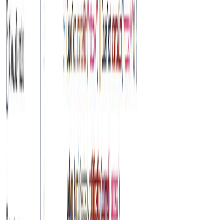
Expand
9
/
18