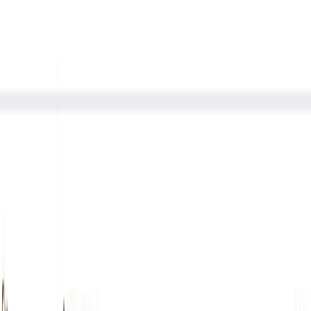
$
559
$
799
usd
Telegram
Game
Suika
Next.js
TON
Telegram Stars
Get instant access
$559
$799
🔥
Special Discount
⚡ Instant access • 🔒 Secure payment • 🔄 Lifetime updates