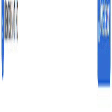
Try Live Demo