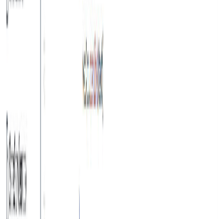
Stars
 dan dompet 
TON Blockchain
. Ia juga merangkumi 
Baca Penerangan Penuh
sistem rujukan yang mantap, bonus harian, dan papan 
kedudukan global.
Apa yang Termasuk
Jimat masa pembangunan. Beli 
kod aplikasi mini Telegram 
Next.js
 ini dan luncurkan projek anda serta-merta.
Kod Sumber Penuh
🚀 Ciri Teras
Akses lengkap kepada semua fail kod projek
Pakej ini mengandungi ciri-ciri yang dilaksanakan 
sepenuhnya.
Akses Segera
Muat turun terus selepas pembayaran
1. Sistem Pembayaran Berganda: Sedia untuk
Monetisasi
Bayaran Sekali
Kod ini termasuk dua integrasi pembayaran penting untuk 
aplikasi Telegram.
Tiada langganan atau bayaran berulang
💎 Integrasi Telegram Stars:
Anda boleh menerima