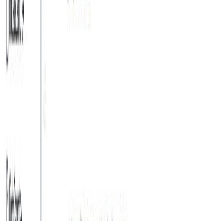
Expand
15
/
18