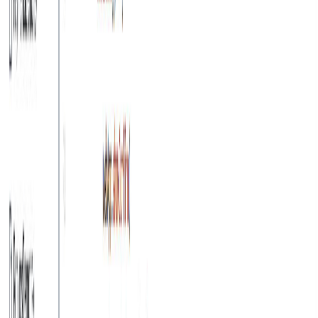
16
/
18
Expand