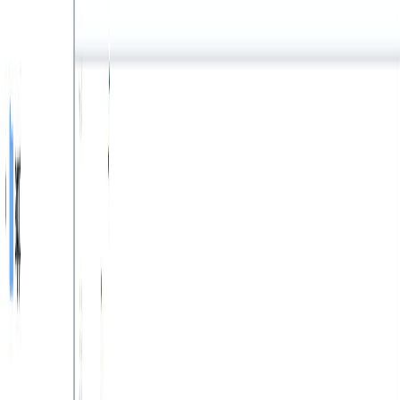
Expand
2
/
18