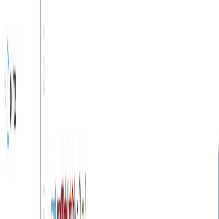
Expand
4
/
18