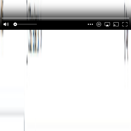
Gallery
A closer look
18
screenshots
· tap any image to view it full screen
Expand
1
/
18