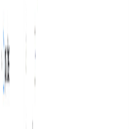
Kategori
Ciri
Pengesahan data pelayan yang
Pengesahan
selamat
Main Button, Back Button, Settings
Komponen UI
Button
Data &
Cloud Storage dan Clipboard API
Penyimpanan
Akses Peranti
Sensor, Haptik, Orientasi, Lokasi
Pengesahan biometrik (Fingerprint
Keselamatan
& Face ID)
Media
Pengimbas QR, Muat Turun Fail
Contoh aliran pembayaran
Monetisasi
Telegram Stars