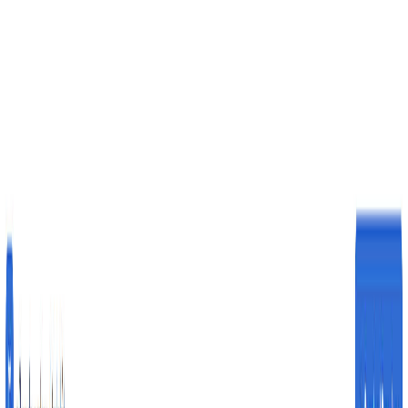
Nikandr's Apps
Utama
Tentang
ms
|
Bahasa Melayu
Language
ms
|
Bahasa Melayu
Utama
Tentang
LIMITED TIME: Save
30
%
-
Special Discount
Kod Sumber Permainan Aplikasi Mini Telegram
Kripto yang Lengkap
Kod sumber aplikasi mini Telegram yang lengkap dibina dengan Next.js.
Projek ini merangkumi permainan gabungan berasaskan fizik (gaya
Watermelon), pembayaran TON Blockchain, monetisasi Telegram
Stars, sistem rujukan untuk pertumbuhan pengguna, dan backend
yang selamat.