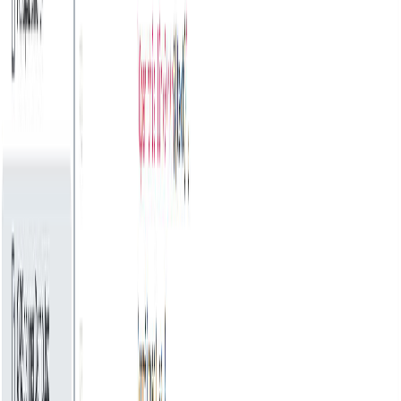
17
/
18
Expand
18
/
18
Kod Sumber Permainan