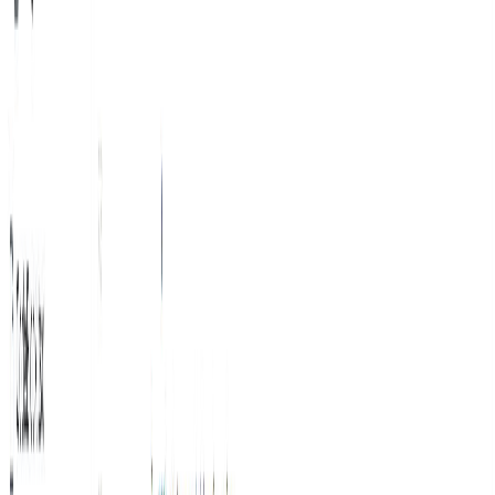
Pembayaran selamat melalui Stripe
menarik minat pemain.
Logik Fizik:
Fail
components/game/SuikaGame.tsx
mengandungi logik permainan penuh menggunakan
enjin
Matter.js
.
Keselamatan Pelayan:
Logik permainan berjalan pada
pelayan (
). Ini menguruskan sesi dan
app/api/game/
mengesahkan skor.
Sistem Anti-Cheat:
Sistem ini mengesahkan skor di
pelayan untuk mencegah penipuan. Ia mengehadkan
mata maksimum setiap permainan.
Masa Rehat Permainan:
Pengatur masa 3 jam
disertakan untuk menggalakkan pengguna kembali
harian.
3. Seni Bina Next.js 15 yang Penuh
Matawang Kripto
Projek ini menggunakan teknologi moden dan berprestasi 
Bayar dengan BTC, ETH, USDT dan lain-lain