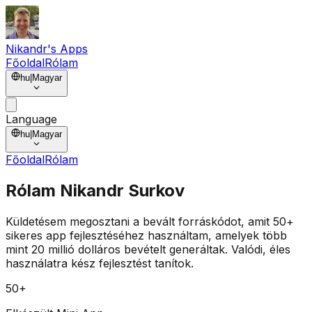
Nikandr's Apps
Főoldal
Rólam
hu
|
Magyar
Language
hu
|
Magyar
Főoldal
Rólam
Rólam
Nikandr Surkov
Küldetésem megosztani a
bevált forráskódot
, amit
50+
sikeres app
fejlesztéséhez használtam, amelyek
több
mint 20 millió dolláros bevételt
generáltak. Valódi, éles
használatra kész fejlesztést tanítok.
50+