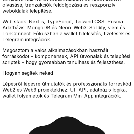
olvasása, tranzakciók feldolgozása és reszponzív
weboldalak telepítése.
Web stack:
Next.js, TypeScript, Tailwind CSS, Prisma
.
Adatbázis:
MongoDB és Neon
. Web3:
Solidity, viem és
TonConnect
. Fókuszban a wallet hitelesítés, fizetések és
Telegram integrációk.
Megosztom a valós alkalmazásokban használt
forráskódot
– komponensek, API útvonalak és telepítési
scriptek – hogy gyorsabban tanulhass és fejleszthess.
Hogyan segítek neked
Lépésről lépésre útmutatók és professzionális
forráskód
Web2 és Web3 projektekhez: UI, API, adatbázis logika,
wallet folyamatok és Telegram Mini App integrációk.