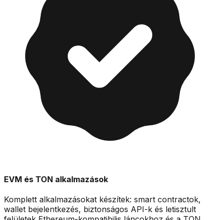
EVM és TON alkalmazások
Komplett alkalmazásokat készítek: smart contractok,
wallet bejelentkezés, biztonságos API-k és letisztult
felületek Ethereum-kompatibilis láncokhoz és a TON