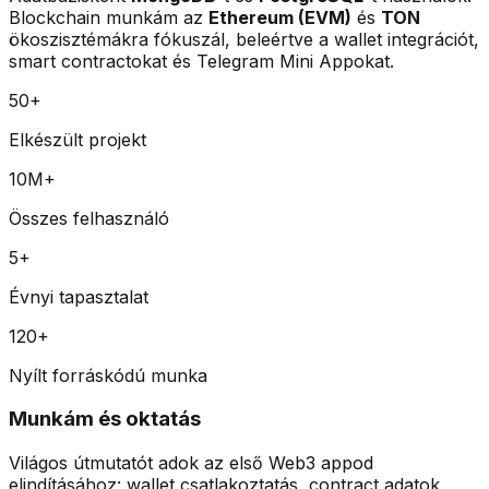
Blockchain munkám az
Ethereum (EVM)
és
TON
ökoszisztémákra fókuszál, beleértve a wallet integrációt,
smart contractokat és Telegram Mini Appokat.
50
+
Elkészült projekt
10
M+
Összes felhasználó
5
+
Évnyi tapasztalat
120
+
Nyílt forráskódú munka
Munkám és oktatás
Világos útmutatót adok az első Web3 appod
elindításához: wallet csatlakoztatás, contract adatok