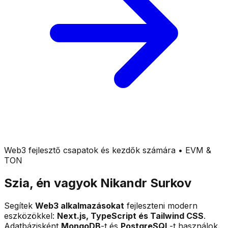
Web3 fejlesztő csapatok és kezdők számára • EVM &
TON
Szia, én vagyok
Nikandr Surkov
Segítek
Web3 alkalmazásokat
fejleszteni modern
eszközökkel:
Next.js, TypeScript és Tailwind CSS
.
Adatbázisként
MongoDB
-t és
PostgreSQL
-t használok.