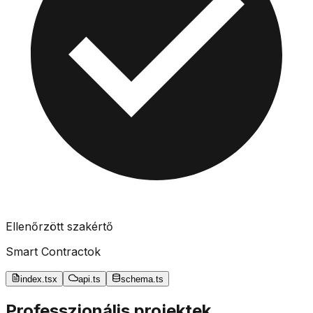
Ellenőrzött szakértő
Smart Contractok
index.tsx
api.ts
schema.ts
Professzionális projektek