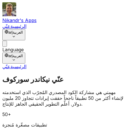
Nikandr's Apps
الرئيسية
عنّي
العربية
|
ar
Language
العربية
|
ar
الرئيسية
عنّي
عنّي
نيكاندر سوركوف
مهمتي هي مشاركة
الكود المصدري المُجرّب
الذي استخدمته
لإنشاء
أكثر من 50 تطبيقاً ناجحاً
حققت
إيرادات تتجاوز 20 مليون
. أعلّم التطوير الحقيقي الجاهز للإنتاج.
دولار
50+
تطبيقات مصغّرة مُنجزة