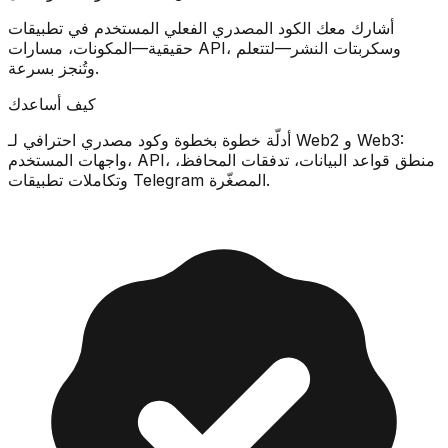
أشارك معك
الكود المصدري
الفعلي المستخدم في تطبيقات
حقيقية—المكونات، مسارات API، وسكربتات النشر—لتتعلم
وتُنجز بسرعة.
كيف أساعدك
أدلّة خطوة بخطوة و
كود مصدري احترافي
لـ Web2 و Web3:
واجهات المستخدم، API، منطق قواعد البيانات، تدفقات المحافظ،
وتكاملات تطبيقات Telegram المصغّرة.