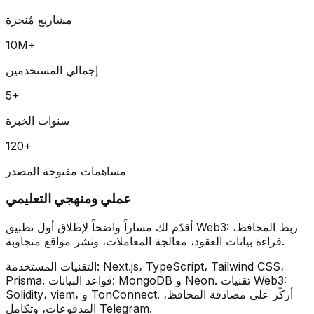
مشاريع مُنجزة
10
M+
إجمالي المستخدمين
5
+
سنوات الخبرة
120
+
مساهمات مفتوحة المصدر
عملي ومنهجي التعليمي
أقدّم لك مساراً واضحاً لإطلاق أول تطبيق Web3: ربط المحافظ،
قراءة بيانات العقود، معالجة المعاملات، ونشر مواقع متجاوبة.
Next.js، TypeScript، Tailwind CSS،
التقنيات المستخدمة:
. تقنيات Web3:
MongoDB و Neon
. قواعد البيانات:
Prisma
. أركّز على مصادقة المحافظ،
Solidity، viem، و TonConnect
المدفوعات، وتكامل Telegram.