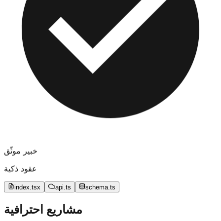
خبير موثّق
عقود ذكية
index.tsx
api.ts
schema.ts
مشاريع احترافية