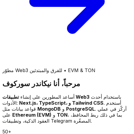
مطوّر Web3 للفرق والمبتدئين • EVM & TON
مرحباً، أنا
نيكاندر سوركوف
باستخدام أحدث
تطبيقات Web3
أساعد المطورين على إنشاء
. أستخدم
Next.js، TypeScript، و Tailwind CSS
الأدوات:
. أركّز في عملي
PostgreSQL
و
MongoDB
قواعد بيانات مثل
، بما في ذلك ربط المحافظ،
TON
و
Ethereum (EVM)
على
العقود الذكية، وتطبيقات Telegram المصغّرة.
50
+